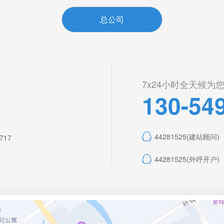
总公司
7x24小时全天候为
130-54
室
44281525(建站顾问)
2717
44281525(外呼开户)