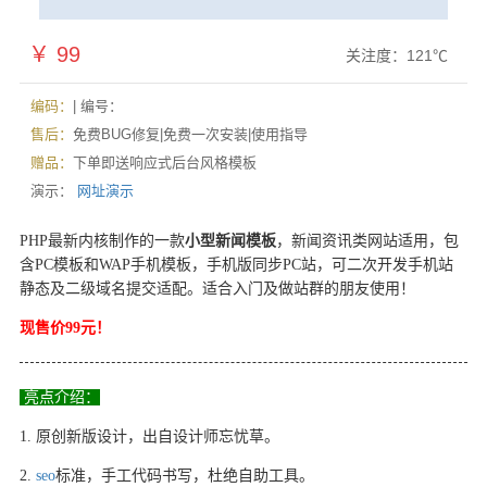
￥ 99
关注度：
121℃
编码：
| 编号：
售后：
免费BUG修复|免费一次安装|使用指导
赠品：
下单即送响应式后台风格模板
演示：
网址演示
PHP最新内核制作的一款
小型新闻模板
，新闻资讯类网站适用，包
含PC模板和WAP手机模板，手机版同步PC站，可二次开发手机站
静态及二级域名提交适配。适合入门及做站群的朋友使用！
现售价99元！
亮点介绍：
1. 原创新版设计，出自设计师忘忧草。
2.
seo
标准，手工代码书写，杜绝自助工具。